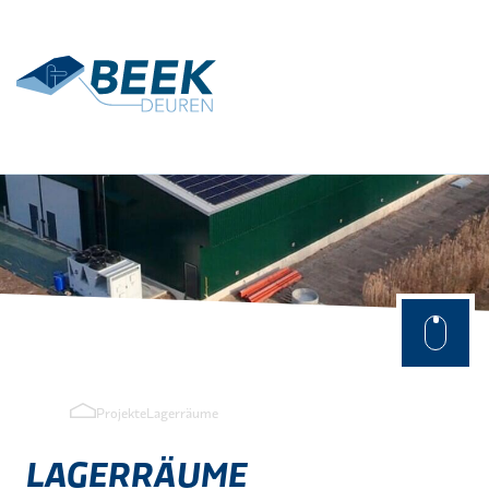
Terug
Anwendungen
Landwirtschaftlich
Industriell
Projekte
Lagerräume
LAGERRÄUME