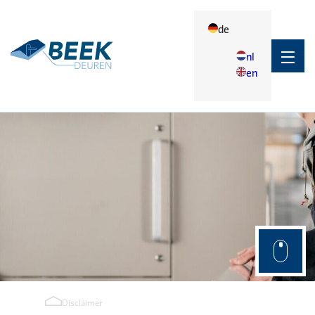
de
nl
en
Terug
Anwendungen
Anwendungen
Landwirtschaftlich
Industriell
Disclaimer