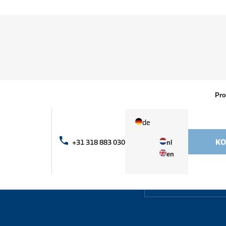
Pro
de
KO
+31 318 883 030
nl
en
Filter nach Produ