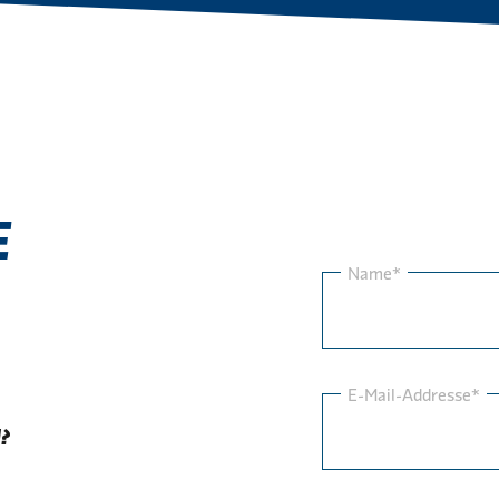
E
Name*
E-Mail-Addresse*
?