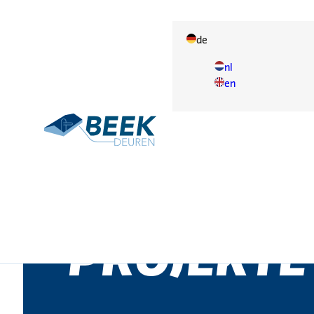
de
nl
en
Projekte
PROJEKTE