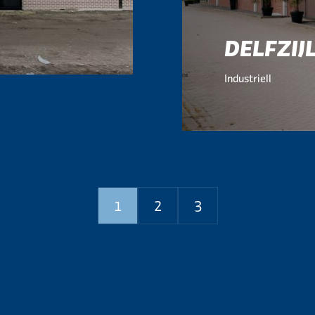
DELFZIJ
Industriell
1
2
3