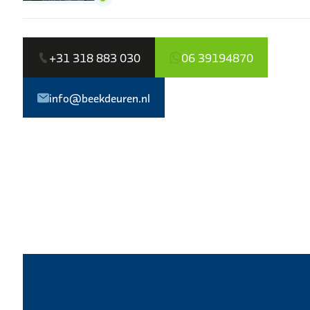
+31 318 883 030
06 39194870
info@beekdeuren.nl