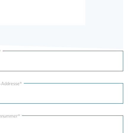
*
-Addresse*
onnummer*