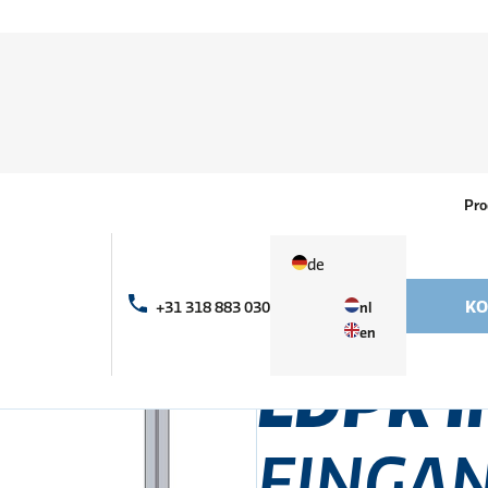
Pro
de
KO
+31 318 883 030
nl
Produkte
LDPK indoor
en
LDPK
EINGA