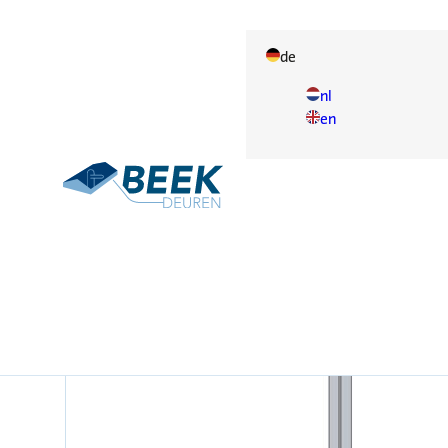
de
nl
en