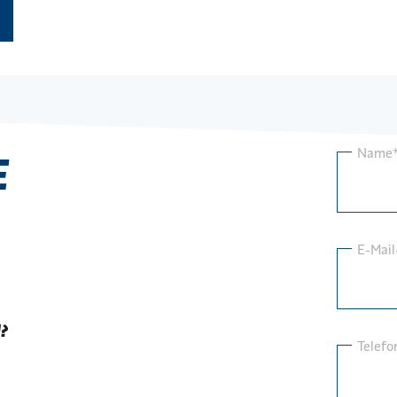
Name
E
E-Mail
?
Telef