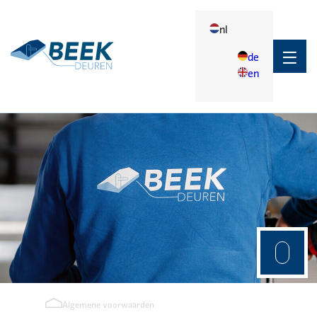
nl
de
en
Terug
Toepassingen
Toepassingen
Agrarisch
Industrie
Algemene voorwaarden