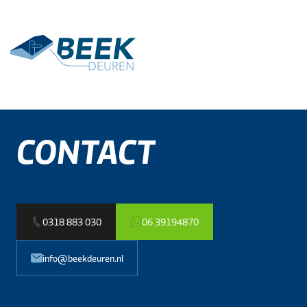
Terug
Contact
CONTACT
Toepassingen
Agrarisch
0318 883 030
06 39194870
Industrie
info@beekdeuren.nl