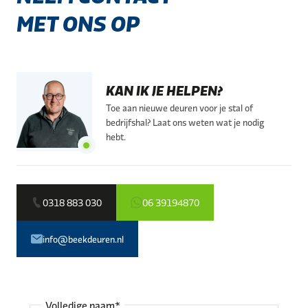
MET ONS OP
KAN IK JE HELPEN?
Toe aan nieuwe deuren voor je stal of
bedrijfshal? Laat ons weten wat je nodig
hebt.
0318 883 030
06 39194870
info@beekdeuren.nl
Volledige naam*