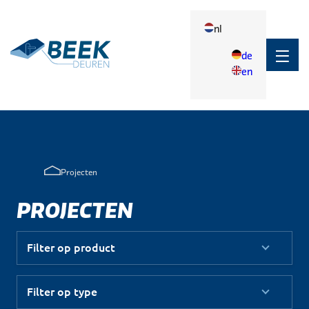
nl
de
en
Terug
Toepassingen
Toepassingen
Projecten
Agrarisch
PROJECTEN
Industrie
Filter op product
Filter op type