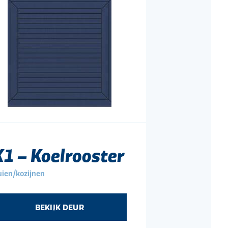
K1 – Koelrooster
ien/kozijnen
BEKIJK DEUR