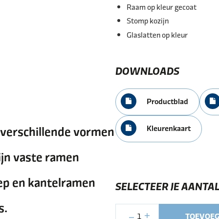
Raam op kleur gecoat
Stomp kozijn
Glaslatten op kleur
DOWNLOADS
Productblad
Kleurenkaart
verschillende vormen
ijn vaste ramen
ep en kantelramen
SELECTEER JE AANTA
s.
1
TOEVOEG