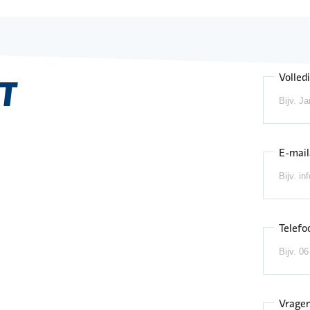
Volled
T
E-mail
Telef
Vrage