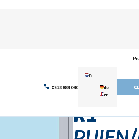
Pr
nl
C
0318 883 030
de
Producten
R1
en
R1
PUIEN/