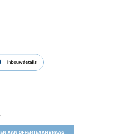
Inbouwdetails
L
EN AAN OFFERTEAANVRAAG