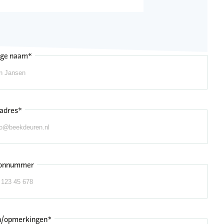
ige naam*
adres*
oonnummer
n/opmerkingen*