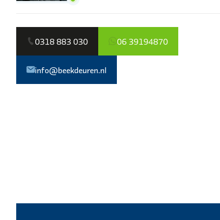
0318 883 030
06 39194870
info@beekdeuren.nl