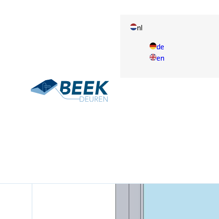
nl
de
en