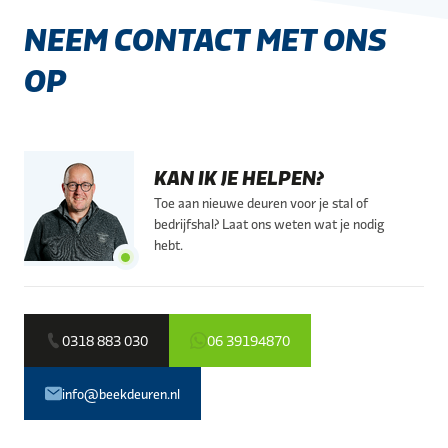
NEEM CONTACT MET ONS
OP
KAN IK JE HELPEN?
Toe aan nieuwe deuren voor je stal of
bedrijfshal? Laat ons weten wat je nodig
hebt.
0318 883 030
06 39194870
info@beekdeuren.nl