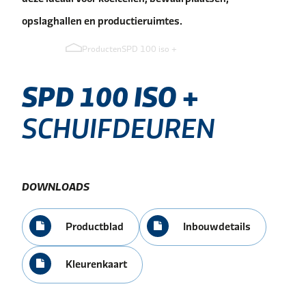
opslaghallen en productieruimtes.
Producten
SPD 100 iso +
SPD
100
ISO
+
SCHUIFDEUREN
DOWNLOADS
Productblad
Inbouwdetails
Kleurenkaart