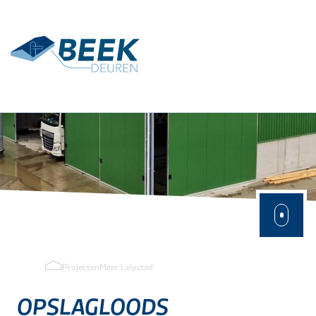
Terug
Toepassingen
Agrarisch
Industrie
Projecten
Meer Lelystad
OPSLAGLOODS