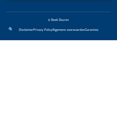
© Beek Deuren
Disclaimer
Privacy Policy
Algemene voorwaarden
Garanties