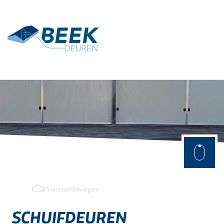
Terug
Toepassingen
Agrarisch
Industrie
Projecten
Wevelgem
SCHUIFDEUREN