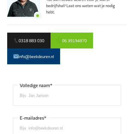
bedrijfshal? Laat ons weten wat je nodig
hebt.
0318 883 030
06 39194870
info@beekdeuren.nl
Volledige naam*
E-mailadres*