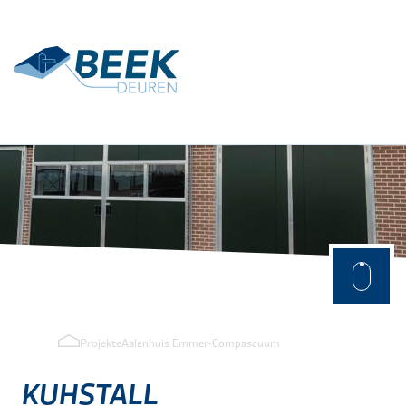
Terug
Anwendungen
Landwirtschaftlich
Industriell
Projekte
Aalenhuis Emmer-Compascuum
KUHSTALL