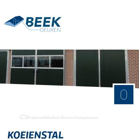
Terug
Toepassingen
Agrarisch
Industrie
Projecten
Aalenhuis Emmer-Compascuum
KOEIENSTAL